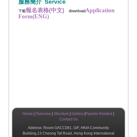
服務簡介
Service
報名表格(中文)
Application
download
下載
Form(ENG)
Home
|
Overview
|
Structure
|
Gallery
|
Parents Related
|
Contact Us
Address: Room GACC081, G/F, HKIA Community
Building,13 Cheong Tat Road, Hong Kong International