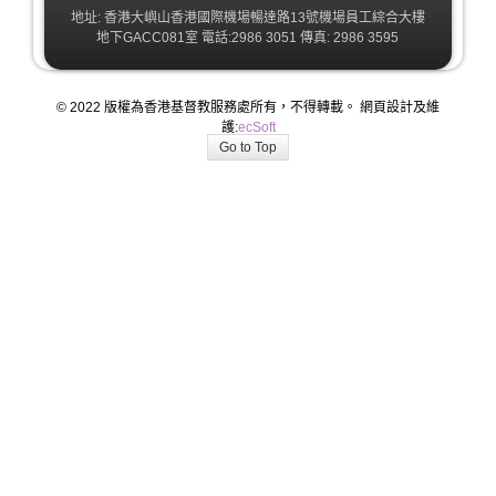
地址: 香港大嶼山香港國際機場暢達路13號機場員工綜合大樓
地下GACC081室 電話:2986 3051 傳真: 2986 3595
© 2022 版權為香港基督教服務處所有，不得轉載。 網頁設計及維
護:
ecSoft
Go to Top