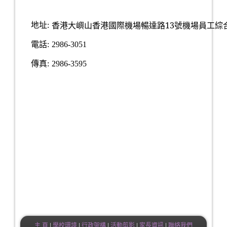
香港大嶼山香港國際機場暢達路13號機場員工綜合大
地址
:
電話
:
2986-3051
傳真
:
2986-3595
主 頁
|
學校環境
|
行政架構
|
活動剪影
|
家長資訊
|
聯絡我們