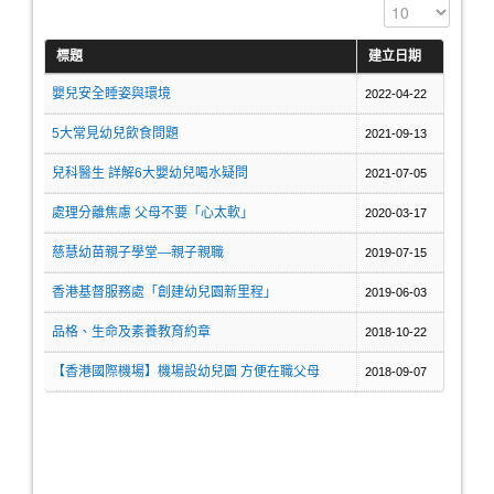
顯示數目
標題
建立日期
嬰兒安全睡姿與環境
2022-04-22
5大常見幼兒飲食問題
2021-09-13
兒科醫生 詳解6大嬰幼兒喝水疑問
2021-07-05
處理分離焦慮 父母不要「心太軟」
2020-03-17
慈慧幼苗親子學堂—親子親職
2019-07-15
香港基督服務處「創建幼兒園新里程」
2019-06-03
品格、生命及素養教育約章
2018-10-22
【香港國際機場】機場設幼兒園 方便在職父母
2018-09-07