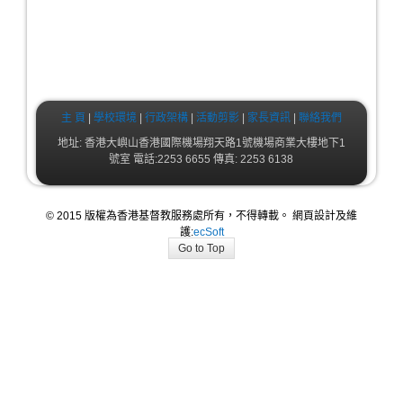
主 頁
|
學校環境
|
行政架構
|
活動剪影
|
家長資訊
|
聯絡我們
地址: 香港大嶼山香港國際機場翔天路1號機場商業大樓地下1
號室 電話:2253 6655 傳真: 2253 6138
© 2015 版權為香港基督教服務處所有，不得轉載。 網頁設計及維
護:
ecSoft
Go to Top