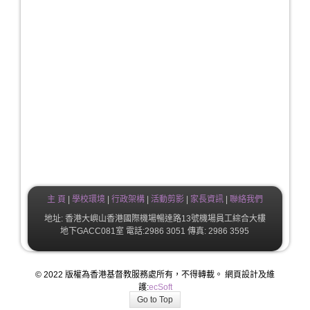
主 頁
|
學校環境
|
行政架構
|
活動剪影
|
家長資訊
|
聯絡我們
地址: 香港大嶼山香港國際機場暢達路13號機場員工綜合大樓
地下GACC081室 電話:2986 3051 傳真: 2986 3595
© 2022 版權為香港基督教服務處所有，不得轉載。 網頁設計及維
護:
ecSoft
Go to Top