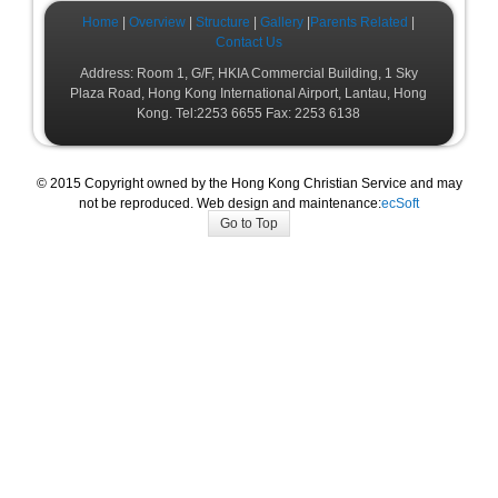
Home
|
Overview
|
Structure
|
Gallery
|
Parents Related
|
Contact Us
Address: Room 1, G/F, HKIA Commercial Building, 1 Sky
Plaza Road, Hong Kong International Airport, Lantau, Hong
Kong. Tel:2253 6655 Fax: 2253 6138
© 2015 Copyright owned by the Hong Kong Christian Service and may
not be reproduced. Web design and maintenance:
ecSoft
Go to Top