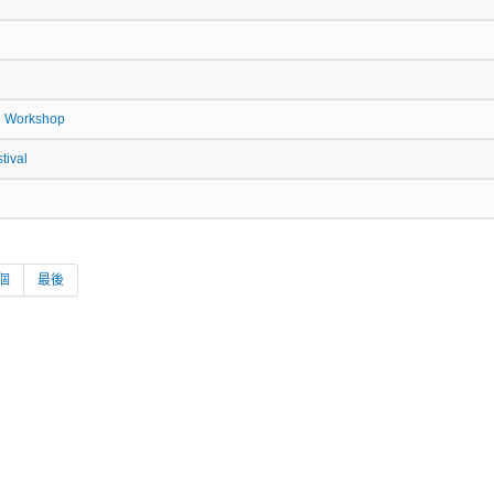
orkshop
ival
個
最後