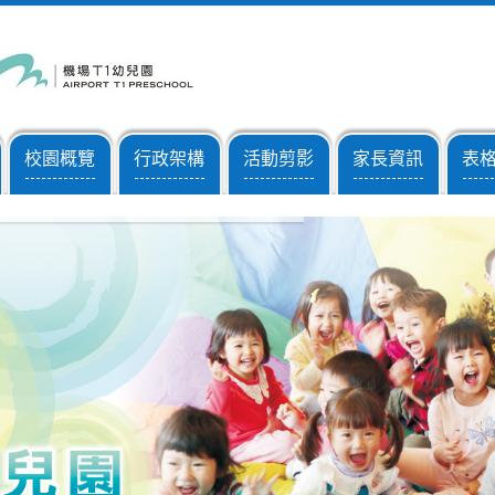
校園概覽
行政架構
活動剪影
家長資訊
表
-------------
-------------
-------------
-------------
------