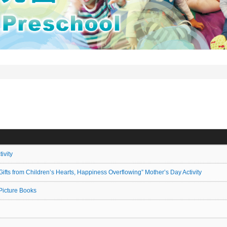
vity
hildren’s Hearts, Happiness Overflowing” Mother’s Day Activity
cture Books